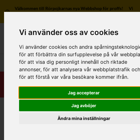
Välkommen till Rörpojkarnas nya Webbshop för proffs! Vi
har ingen försäljning till privatpersoner.
Vi använder oss av cookies
Mitt kon
Vi använder cookies och andra spårningsteknologi
för att förbättra din surfupplevelse på vår webbpla
för att visa dig personligt innehåll och riktade
Huvudmeny
annonser, för att analysera vår webbplatstrafik oc
för att förstå var våra besökare kommer ifrån.
Jag accepterar
Jag avböjer
Hem
/
RSK-Kategorier
/
Rördelar & Kopplingar
/
Kragat/Kongrepp
/
Av plast
/
4 anslutningar
Ändra mina inställningar
Kategorier