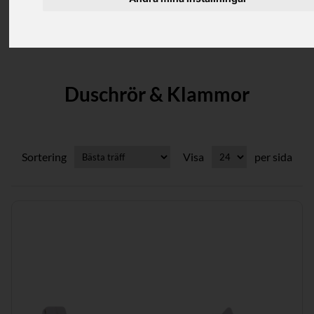
Kategorier
Duschrör & Klammor
Sortering
Visa
per sida