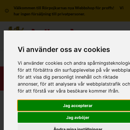
Välkommen till Rörpojkarnas nya Webbshop för proffs! Vi
har ingen försäljning till privatpersoner.
Mitt kon
Vi använder oss av cookies
Huvudmeny
Vi använder cookies och andra spårningsteknologi
för att förbättra din surfupplevelse på vår webbpla
för att visa dig personligt innehåll och riktade
annonser, för att analysera vår webbplatstrafik oc
för att förstå var våra besökare kommer ifrån.
Hem
/
Produkter
/
Sanitetsarmatur
/
Duschrör & Klammor
Jag accepterar
Jag avböjer
Filter
Ändra mina inställningar