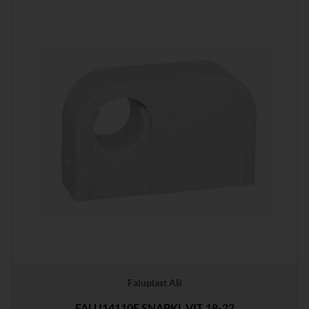
Faluplast AB
FALU14110E SNAPKL VIT 18-22