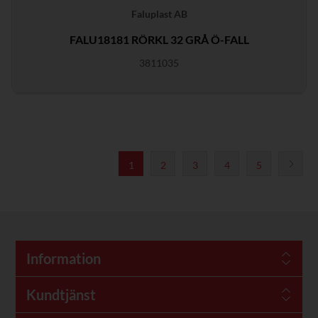
Faluplast AB
FALU18181 RÖRKL 32 GRÅ Ö-FALL
3811035
1
2
3
4
5
Information
Kundtjänst