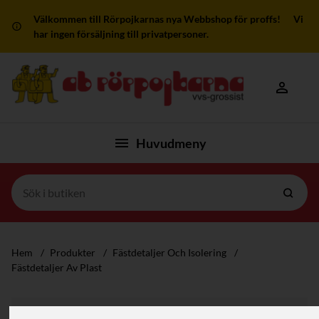
Välkommen till Rörpojkarnas nya Webbshop för proffs! Vi
har ingen försäljning till privatpersoner.
Mitt kon
Huvudmeny
Hem
/
Produkter
/
Fästdetaljer Och Isolering
/
Fästdetaljer Av Plast
Filter