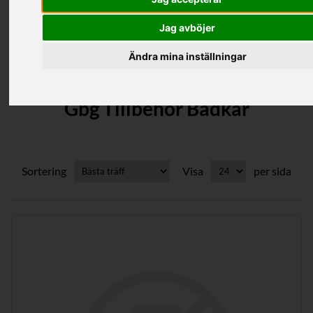
Jag avböjer
Kategorier
Ändra mina inställningar
Gbg Tillbehör Badkar
Sortering
Visa
per sida