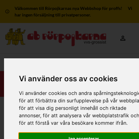
Välkommen till Rörpojkarnas nya Webbshop för proffs! Vi
har ingen försäljning till privatpersoner.
Mitt kon
Huvudmeny
Vi använder oss av cookies
Vi använder cookies och andra spårningsteknologi
för att förbättra din surfupplevelse på vår webbpla
för att visa dig personligt innehåll och riktade
Hem
/
Produkter
/
Badkar, Duschkabiner/D-Väggar
/
annonser, för att analysera vår webbplatstrafik oc
Gbg Tillbehör Badkar
för att förstå var våra besökare kommer ifrån.
Filter
Jag accepterar