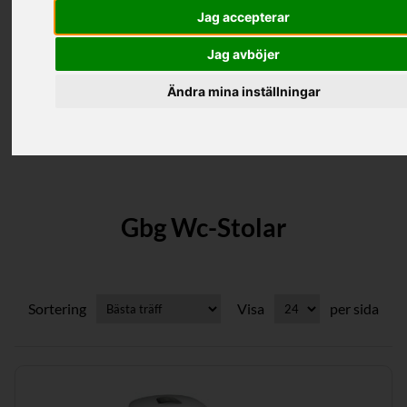
Hem
/
Produkter
/
Wc-Stolar/Bideér/Urinaler
/
Jag accepterar
Gbg Wc-Stolar
Jag avböjer
Filter
Ändra mina inställningar
Kategorier
Gbg Wc-Stolar
Sortering
Visa
per sida