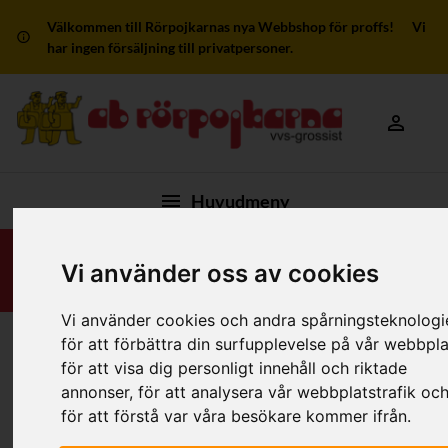
Välkommen till Rörpojkarnas nya Webbshop för proffs! Vi
har ingen försäljning till privatpersoner.
Mitt kon
Huvudmeny
Vi använder oss av cookies
Vi använder cookies och andra spårningsteknologi
för att förbättra din surfupplevelse på vår webbpla
Hej, jag heter
Johan Wennerberg
!
för att visa dig personligt innehåll och riktade
Ring mig, så hjälper jag dig.
annonser, för att analysera vår webbplatstrafik oc
Support:
031-7341713
för att förstå var våra besökare kommer ifrån.