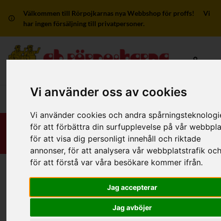
Välkommen till Rörpojkarnas nya Webbshop för proffs! Vi
har ingen försäljning till privatpersoner.
Mitt kon
Vi använder oss av cookies
Huvudmeny
Vi använder cookies och andra spårningsteknologi
för att förbättra din surfupplevelse på vår webbpla
för att visa dig personligt innehåll och riktade
annonser, för att analysera vår webbplatstrafik oc
för att förstå var våra besökare kommer ifrån.
Hem
/
Produkter
/
Sanitetsarmatur
/
Ido Kulventiler
Jag accepterar
Filter
Jag avböjer