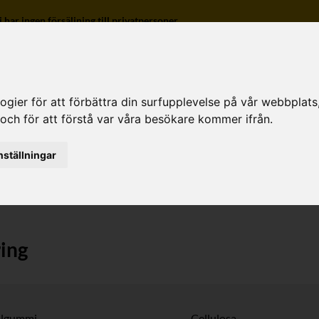
r ingen försäljning till privatpersoner.
ier för att förbättra din surfupplevelse på vår webbplats, f
 och för att förstå var våra besökare kommer ifrån.
o
nställningar
ring
llgummi
Cellulosa