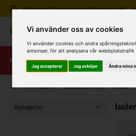
Välkommen till Rörpojkarnas nya Webbshop för proffs! Vi ha
Vi använder oss av cookies
Vi använder cookies och andra spårningsteknolog
annonser, för att analysera vår webbplatstrafik
RSK-Kategorier
Produkter
Mitt kont
Jag accepterar
Jag avböjer
Ändra mina i
Hem
/
RSK-Kategorier
/
Ventilation & Isolering
/
Isolering
Isole
Kategorier
Ce