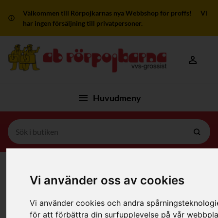
Välkommen till Rörpojkarnas nya Webbshop för proffs! Vi
har ingen försäljning till privatpersoner.
Mitt kon
Huvudmeny
Hem
/
Produkter
/
Fästdetaljer Och Isolering
/
Vi använder oss av cookies
Isotube Isolering
Vi använder cookies och andra spårningsteknologi
Filter
för att förbättra din surfupplevelse på vår webbpla