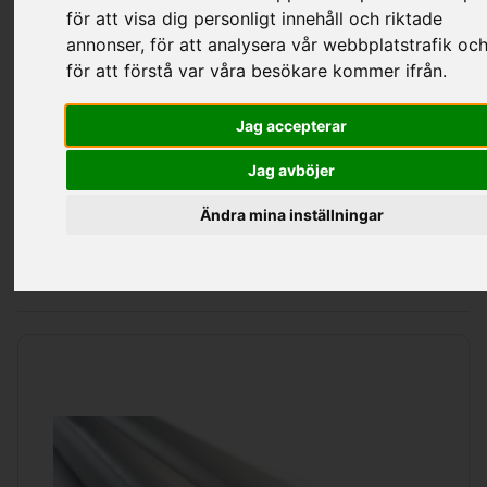
för att visa dig personligt innehåll och riktade
annonser, för att analysera vår webbplatstrafik oc
Kategorier
för att förstå var våra besökare kommer ifrån.
Jag accepterar
Isotube Isolering
Jag avböjer
Ändra mina inställningar
Sortering
Visa
per sida