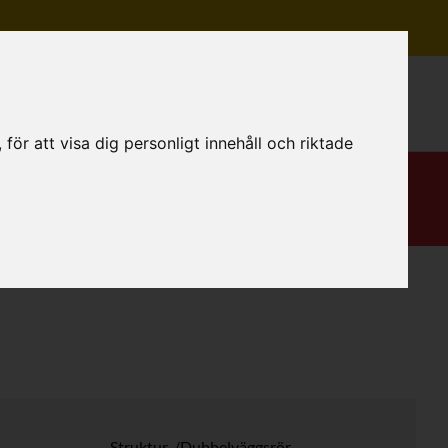
Mitt konto
ör att visa dig personligt innehåll och riktade
Struktur-/Dubbelväggsrör