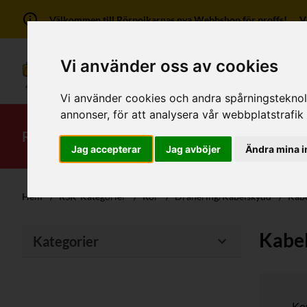
Välkommen till Rörpojkarnas nya Webbshop för proffs! Vi ha
Vi använder oss av cookies
Vi använder cookies och andra spårningsteknolog
annonser, för att analysera vår webbplatstrafik
RSK-Kategorier
Produkter
Mitt kont
Jag accepterar
Jag avböjer
Ändra mina i
Hem
/
RSK-Kategorier
/
Rör
/
Dränering/Kabelskydd
/
Kabe
Kabe
Kategorier
Ko