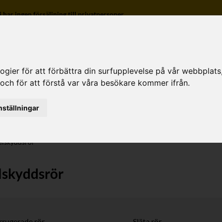
r ingen försäljning till privatpersoner.
ier för att förbättra din surfupplevelse på vår webbplats, f
 och för att förstå var våra besökare kommer ifrån.
o
nställningar
lskyddsrör
lskyddsrör
rrugerade rör
Släta rör