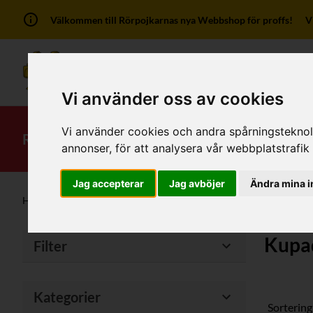
Välkommen till Rörpojkarnas nya Webbshop för proffs! Vi ha
Vi använder oss av cookies
Vi använder cookies och andra spårningsteknolog
RSK-Kategorier
Produkter
Mitt kont
annonser, för att analysera vår webbplatstrafik
Jag accepterar
Jag avböjer
Ändra mina i
Hem
/
Produkter
/
Stålrör, Rostfria Rör
/
Kupade Gavlar
Kupa
Filter
Kategorier
Sortering