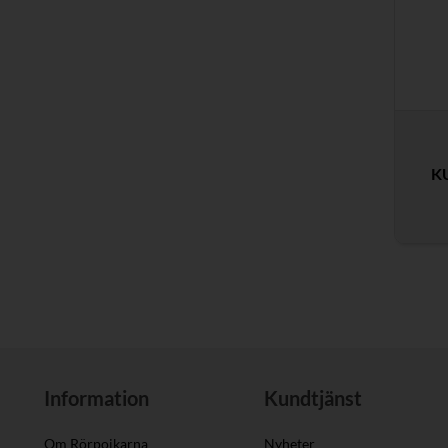
K
Information
Kundtjänst
Om Rörpojkarna
Nyheter