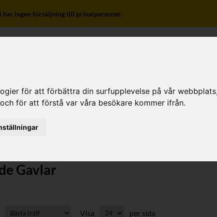
r ingen försäljning till privatpersoner.
ier för att förbättra din surfupplevelse på vår webbplats, f
o
 och för att förstå var våra besökare kommer ifrån.
nställningar
de Gavlar
Visa
per sida