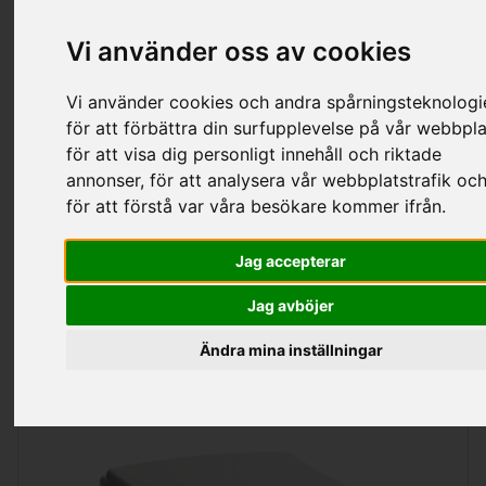
Vi använder oss av cookies
Kategorier
Vi använder cookies och andra spårningsteknologi
för att förbättra din surfupplevelse på vår webbpla
för att visa dig personligt innehåll och riktade
Laufen Wc-Stolar & Sitsar
annonser, för att analysera vår webbplatstrafik oc
för att förstå var våra besökare kommer ifrån.
Jag accepterar
Sortering
Visa
per sida
Jag avböjer
Ändra mina inställningar