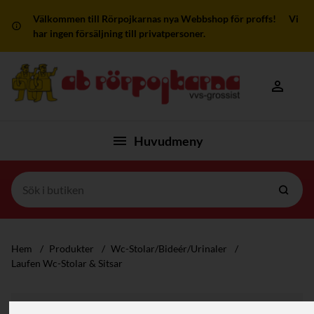
Välkommen till Rörpojkarnas nya Webbshop för proffs! Vi
har ingen försäljning till privatpersoner.
Mitt kon
Huvudmeny
Hem
/
Produkter
/
Wc-Stolar/Bideér/Urinaler
/
Laufen Wc-Stolar & Sitsar
Filter