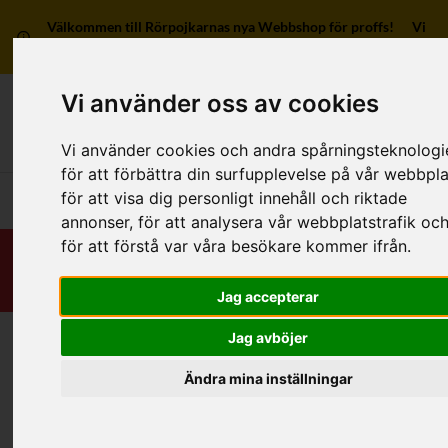
Välkommen till Rörpojkarnas nya Webbshop för proffs! Vi
har ingen försäljning till privatpersoner.
Vi använder oss av cookies
Mitt kon
Vi använder cookies och andra spårningsteknologi
för att förbättra din surfupplevelse på vår webbpla
för att visa dig personligt innehåll och riktade
Huvudmeny
annonser, för att analysera vår webbplatstrafik oc
för att förstå var våra besökare kommer ifrån.
Jag accepterar
Jag avböjer
Hem
/
RSK-Kategorier
/
Rördelar & Kopplingar
/
Lös-/Blindflänsar
/
Av rostfritt
/
Lösflänsar
Ändra mina inställningar
Kategorier