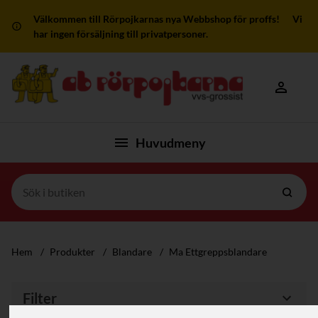
Välkommen till Rörpojkarnas nya Webbshop för proffs! Vi
har ingen försäljning till privatpersoner.
Mitt kon
Huvudmeny
Hem
/
Produkter
/
Blandare
/
Ma Ettgreppsblandare
Filter