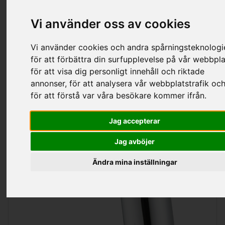
Kategorier
Vi använder oss av cookies
Vi använder cookies och andra spårningsteknologi
för att förbättra din surfupplevelse på vår webbpla
Ma Ettgreppsblandare
för att visa dig personligt innehåll och riktade
annonser, för att analysera vår webbplatstrafik oc
för att förstå var våra besökare kommer ifrån.
Sortering
Visa
per sida
Jag accepterar
Jag avböjer
Ändra mina inställningar