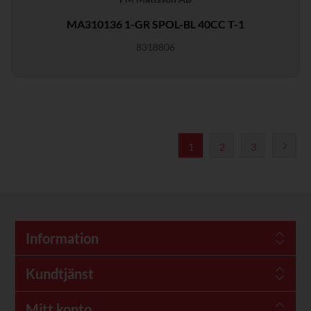
MA310136 1-GR SPOL-BL 40CC T-1
8318806
1
2
3
Information
Kundtjänst
Mitt konto