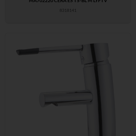
MA702220 CERA ES TS-BL M LYFTV
8318141