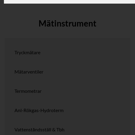
Mätinstrument
Tryckmätare
Mätarventiler
Termometrar
Anl-Rökgas-Hydroterm
Vattenståndsställ & Tbh