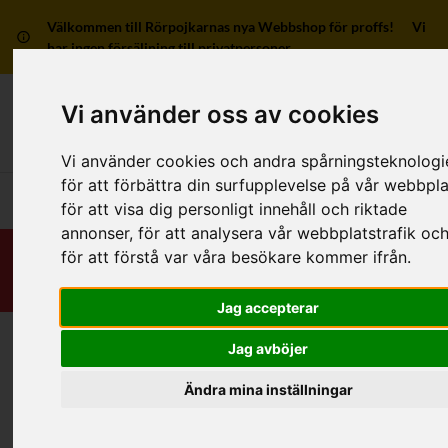
Välkommen till Rörpojkarnas nya Webbshop för proffs! Vi
har ingen försäljning till privatpersoner.
Vi använder oss av cookies
Mitt kon
Vi använder cookies och andra spårningsteknologi
för att förbättra din surfupplevelse på vår webbpla
Huvudmeny
för att visa dig personligt innehåll och riktade
annonser, för att analysera vår webbplatstrafik oc
för att förstå var våra besökare kommer ifrån.
Jag accepterar
Jag avböjer
Hem
/
Produkter
/
Mätinstrument
Ändra mina inställningar
Kategorier