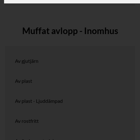
Muffat avlopp - Inomhus
Av gjutjärn
Av plast
Av plast - Ljuddämpad
Av rostfritt