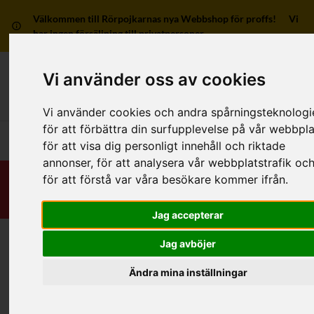
Välkommen till Rörpojkarnas nya Webbshop för proffs! Vi
har ingen försäljning till privatpersoner.
Vi använder oss av cookies
Mitt kon
Vi använder cookies och andra spårningsteknologi
för att förbättra din surfupplevelse på vår webbpla
Huvudmeny
för att visa dig personligt innehåll och riktade
annonser, för att analysera vår webbplatstrafik oc
för att förstå var våra besökare kommer ifrån.
Jag accepterar
Jag avböjer
Hem
/
RSK-Kategorier
/
Rördelar & Kopplingar
/
Muffat avlopp - Inomhus
Ändra mina inställningar
Kategorier