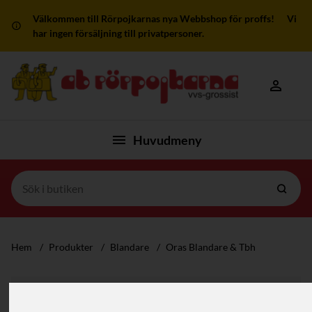
Välkommen till Rörpojkarnas nya Webbshop för proffs! Vi
har ingen försäljning till privatpersoner.
Mitt kon
Huvudmeny
Hem
/
Produkter
/
Blandare
/
Oras Blandare & Tbh
Filter