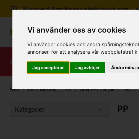
Välkommen till Rörpojkarnas nya Webbshop för proffs! Vi ha
Vi använder oss av cookies
Vi använder cookies och andra spårningsteknolog
annonser, för att analysera vår webbplatstrafik
RSK-Kategorier
Produkter
Mitt kont
Jag accepterar
Jag avböjer
Ändra mina i
Hem
/
RSK-Kategorier
/
Rör
/
Vatten/Värme/Gas
/
Plast
/
PP
Kategorier