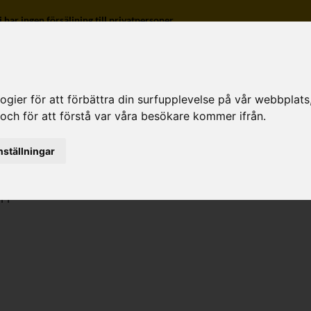
r ingen försäljning till privatpersoner.
ier för att förbättra din surfupplevelse på vår webbplats, f
 och för att förstå var våra besökare kommer ifrån.
o
nställningar
PP