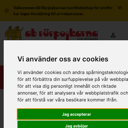
Välkommen till Rörpojkarnas nya Webbshop för proffs! Vi
har ingen försäljning till privatpersoner.
Mitt kon
Huvudmeny
Vi använder oss av cookies
Vi använder cookies och andra spårningsteknologi
för att förbättra din surfupplevelse på vår webbpla
för att visa dig personligt innehåll och riktade
annonser, för att analysera vår webbplatstrafik oc
för att förstå var våra besökare kommer ifrån.
Hem
/
RSK-Kategorier
/
Rör
/
Avlopp - Inomhus
/
Plast - Ljuddämpad
/
PP-baserad
Jag accepterar
Filter
Jag avböjer