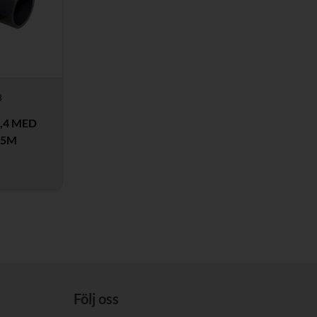
B
,4 MED
=5M
Följ oss