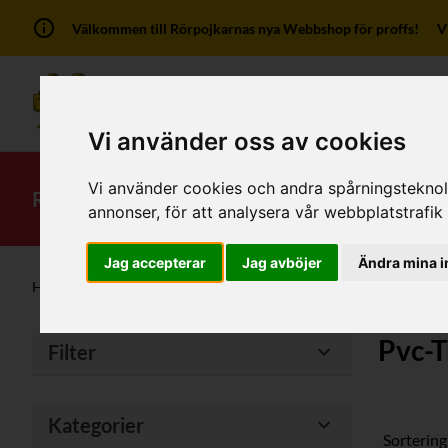
Välkommen till Rörpojkarnas nya Webbshop för proffs! Vi ha
Vi använder oss av cookies
Vi använder cookies och andra spårningsteknolog
RSK-Kategorier
Produkter
Mitt kont
annonser, för att analysera vår webbplatstrafik
Jag accepterar
Jag avböjer
Ändra mina i
Hem
/
Produkter
/
Plaströr - Tryck
/
Pvc-Tryckrör/Kemirör
Pvc-T
Filter
Kategorier
Sortering