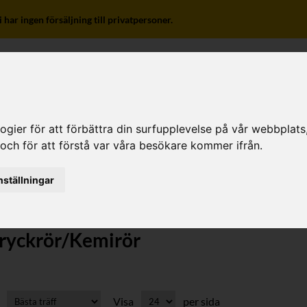
r ingen försäljning till privatpersoner.
ier för att förbättra din surfupplevelse på vår webbplats, f
o
 och för att förstå var våra besökare kommer ifrån.
nställningar
ryckrör/Kemirör
Visa
per sida