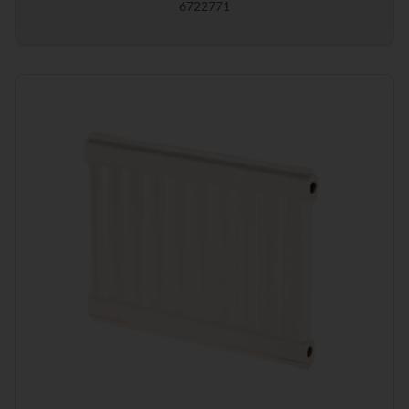
6722771