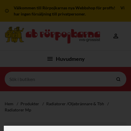
Välkommen till Rörpojkarnas nya Webbshop för proffs! Vi
har ingen försäljning till privatpersoner.
Mitt kon
Huvudmeny
Hem
/
Produkter
/
Radiatorer /Oljebrännare & Tbh
/
Radiatorer Mp
Filter