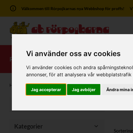
Välkommen till Rörpojkarnas nya Webbshop för proffs! Vi ha
Vi använder oss av cookies
RSK-Kategorier
Produkter
Mitt kont
Vi använder cookies och andra spårningsteknolog
annonser, för att analysera vår webbplatstrafik
Hem
/
Produkter
/
Reglerventiler/Övrig Armatur
/
Radiatorv
Jag accepterar
Jag avböjer
Ändra mina i
Radia
Filter
Kategorier
Sortering