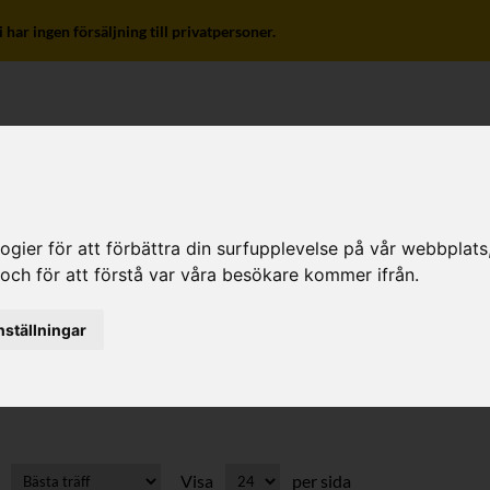
r ingen försäljning till privatpersoner.
o
ier för att förbättra din surfupplevelse på vår webbplats, f
 och för att förstå var våra besökare kommer ifrån.
entiler Handreglerade
nställningar
torventiler Handreglerade
Visa
per sida