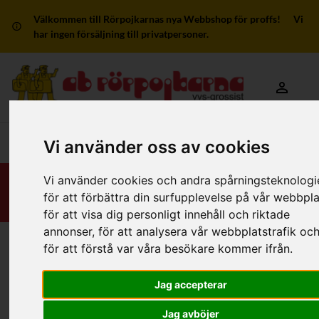
Välkommen till Rörpojkarnas nya Webbshop för proffs! Vi
har ingen försäljning till privatpersoner.
Mitt kon
Huvudmeny
Vi använder oss av cookies
Vi använder cookies och andra spårningsteknologi
för att förbättra din surfupplevelse på vår webbpla
för att visa dig personligt innehåll och riktade
annonser, för att analysera vår webbplatstrafik oc
för att förstå var våra besökare kommer ifrån.
Hem
/
RSK-Kategorier
/
Rördelar & Kopplingar
/
Klämring
/
Av metall/mässing
/
ROT-kopplingar
Jag accepterar
Filter
Jag avböjer