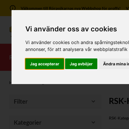
Välkommen till Rörpojkarnas nya Webbshop för proffs! Vi ha
Vi använder oss av cookies
Vi använder cookies och andra spårningsteknolog
annonser, för att analysera vår webbplatstrafik
RSK-Kategorier
Produkter
Mitt kont
Jag accepterar
Jag avböjer
Ändra mina i
Hem
/
RSK-Kategorier
RSK-
Filter
RSK-Katego
Kategorier