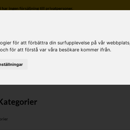
r ingen försäljning till privatpersoner.
ier för att förbättra din surfupplevelse på vår webbplats, f
 och för att förstå var våra besökare kommer ifrån.
o
nställningar
Kategorier
rier