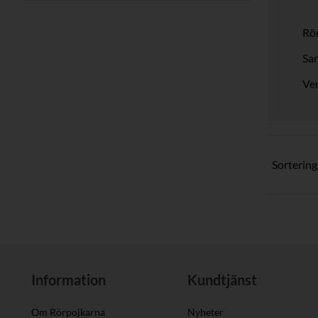
Rö
San
Ven
Sortering
Information
Kundtjänst
Om Rörpojkarna
Nyheter