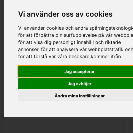
Vi använder oss av cookies
Kategorier
Vi använder cookies och andra spårningsteknologi
för att förbättra din surfupplevelse på vår webbpla
för att visa dig personligt innehåll och riktade
Snabbkopplingar För Vatten
annonser, för att analysera vår webbplatstrafik oc
för att förstå var våra besökare kommer ifrån.
Jag accepterar
Sortering
Visa
per sida
Jag avböjer
Ändra mina inställningar