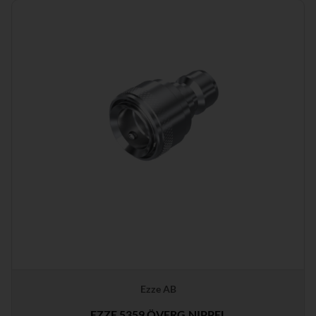
Ezze AB
EZZE 5359 ÖVERG.NIPPEL