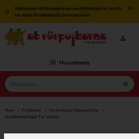
Välkommen till Rörpojkarnas nya Webbshop för proffs! Vi
har ingen försäljning till privatpersoner.
Mitt kon
Huvudmeny
Hem
/
Produkter
/
Va-Armatur/Stängventiler
/
Snabbkopplingar För Vatten
Filter