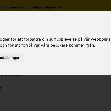
r ingen försäljning till privatpersoner.
ier för att förbättra din surfupplevelse på vår webbplats, f
 och för att förstå var våra besökare kommer ifrån.
o
nställningar
artider
1