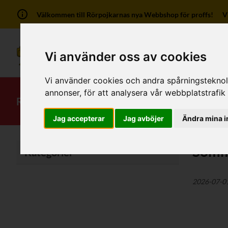
Välkommen till Rörpojkarnas nya Webbshop för proffs! Vi ha
Vi använder oss av cookies
Vi använder cookies och andra spårningsteknolog
annonser, för att analysera vår webbplatstrafik
RSK-Kategorier
Produkter
Mitt kont
Jag accepterar
Jag avböjer
Ändra mina i
Somm
Kategorier
2026-07-0