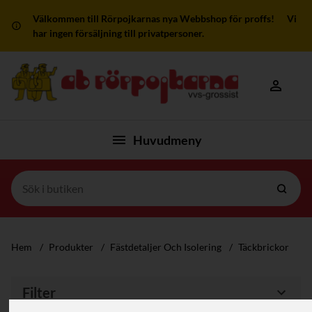
Välkommen till Rörpojkarnas nya Webbshop för proffs! Vi
har ingen försäljning till privatpersoner.
Mitt kon
Huvudmeny
Hem
/
Produkter
/
Fästdetaljer Och Isolering
/
Täckbrickor
Filter