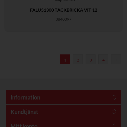
FALU51300 TÄCKBRICKA VIT 12
3840097
1
2
3
4
Information
Kundtjänst
Mitt konto