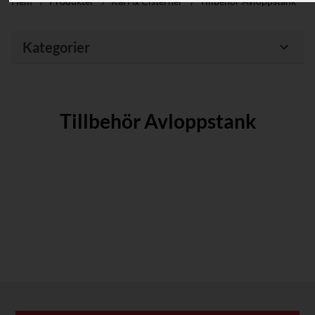
Hem
/
Produkter
/
Kärl & Cisterner
/
Tillbehör Avloppstank
Kategorier
Tillbehör Avloppstank