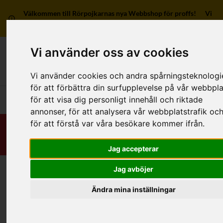
Välkommen till Rörpojkarnas nya Webbshop för proffs! Vi
har ingen försäljning till privatpersoner.
Vi använder oss av cookies
Mitt kon
Vi använder cookies och andra spårningsteknologi
för att förbättra din surfupplevelse på vår webbpla
för att visa dig personligt innehåll och riktade
Huvudmeny
annonser, för att analysera vår webbplatstrafik oc
för att förstå var våra besökare kommer ifrån.
Jag accepterar
Jag avböjer
Hej, jag heter
Johan Wennerberg
!
Ring mig, så hjälper jag dig.
Ändra mina inställningar
Support:
031-7341713