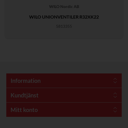
WILO Nordic AB
WILO UNIONVENTILER R32XK22
5813355
Information
Kundtjänst
Mitt konto