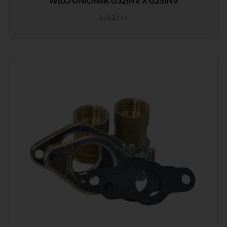
WILO UNIONSK G32INV X G25INV
5761777