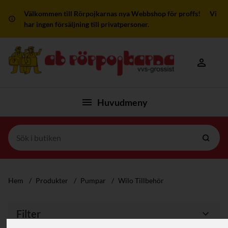
Välkommen till Rörpojkarnas nya Webbshop för proffs! Vi
har ingen försäljning till privatpersoner.
Mitt kon
Huvudmeny
Hem
/
Produkter
/
Pumpar
/
Wilo Tillbehör
Filter